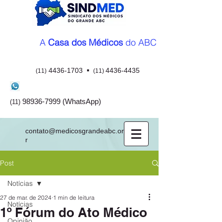
A
Casa dos Médicos
do ABC
▪
4436-1703
4436-4435
(11)
(11)
98936-7999
(WhatsApp)
(11)
contato@medicosgrandeabc.org.b
r
Post
Notícias
27 de mar. de 2024
1 min de leitura
Notícias
1º Fórum do Ato Médico
Opinião