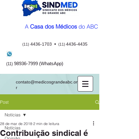
A
Casa dos Médicos
do ABC
▪
4436-1703
4436-4435
(11)
(11)
98936-7999
(WhatsApp)
(11)
contato@medicosgrandeabc.org.b
r
Post
Notícias
28 de mar. de 2018
2 min de leitura
Notícias
Contribuição sindical é
Opinião