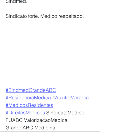
Sindmed.
Sindicato forte. Médico respeitado.
#SindmedGrandeABC
#ResidenciaMedica
#AuxilioMoradia
#MedicosResidentes
#DireitosMedicos
 SindicatoMedico 
FUABC ValorizacaoMedica 
GrandeABC Medicina