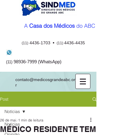
A
Casa dos Médicos
do ABC
▪
4436-1703
4436-4435
(11)
(11)
98936-7999
(WhatsApp)
(11)
contato@medicosgrandeabc.org.b
r
Post
Notícias
26 de mai.
1 min de leitura
Notícias
MÉDICO RESIDENTE TEM
Opinião