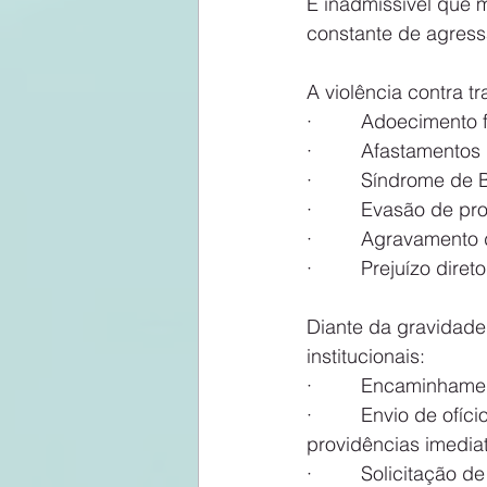
É inadmissível que 
constante de agress
A violência contra 
·         Adoecimento 
·         Afastamentos
·         Síndrome de 
·         Evasão de pr
·         Agravamento
·         Prejuízo d
Diante da gravidade
institucionais:
·         Encaminham
·         Envio de of
providências imedia
·         Solicitação