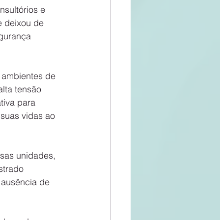
sultórios e 
e deixou de 
egurança 
 ambientes de 
alta tensão 
tiva para 
suas vidas ao 
rsas unidades, 
strado 
 ausência de 