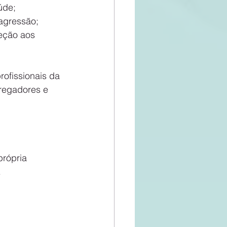
úde;
 agressão;
teção aos 
rofissionais da 
regadores e 
rópria 
.