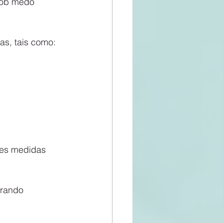
sob medo 
as, tais como:
tes medidas 
;
brando 