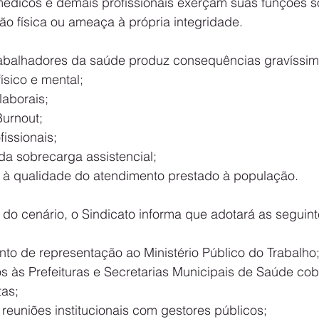
médicos e demais profissionais exerçam suas funções 
ão física ou ameaça à própria integridade.
trabalhadores da saúde produz consequências gravíssim
físico e mental;
 laborais;
Burnout;
ofissionais;
 da sobrecarga assistencial;
ireto à qualidade do atendimento prestado à população.
 do cenário, o Sindicato informa que adotará as seguin
ento de representação ao Ministério Público do Trabalho
ícios às Prefeituras e Secretarias Municipais de Saúde co
tas;
 de reuniões institucionais com gestores públicos;