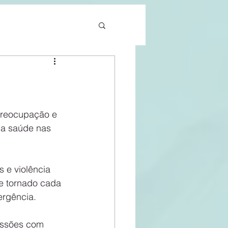
da saúde nas 
 e violência 
e tornado cada 
ergência.
essões com 