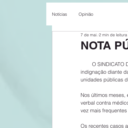
Notícias
Opinião
7 de mai.
2 min de leitura
NOTA P
	O SINDICATO DOS MÉDICOS DO GRANDE ABC manifesta profunda preocupação e 
indignação diante da
unidades públicas 
Nos últimos meses, e
verbal contra médic
vez mais frequentes
Os recentes casos 