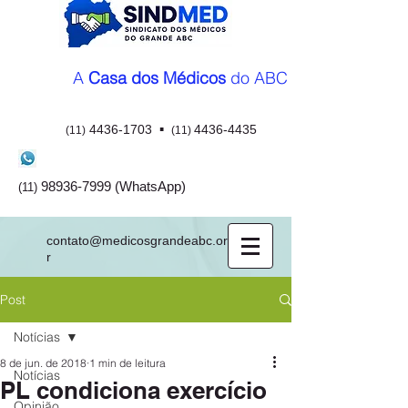
A
Casa dos Médicos
do ABC
▪
4436-1703
4436-4435
(11)
(11)
98936-7999
(WhatsApp)
(11)
contato@medicosgrandeabc.org.b
r
Post
Notícias
8 de jun. de 2018
1 min de leitura
Notícias
PL condiciona exercício
Opinião