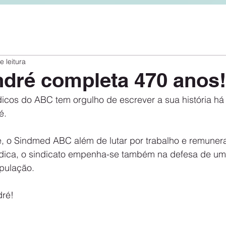
e leitura
dré completa 470 anos!
icos do ABC tem orgulho de escrever a sua história há
é.
 o Sindmed ABC além de lutar por trabalho e remuner
édica, o sindicato empenha-se também na defesa de um
pulação.
ré! 