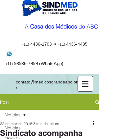
A
Casa dos Médicos
do ABC
▪
4436-1703
4436-4435
(11)
(11)
98936-7999
(WhatsApp)
(11)
contato@medicosgrandeabc.org.b
r
Post
Notícias
22 de mar. de 2018
3 min de leitura
Notícias
Sindicato acompanha
Opinião