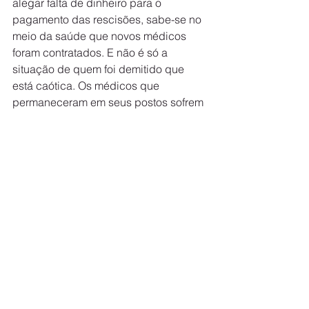
alegar falta de dinheiro para o 
pagamento das rescisões, sabe-se no 
meio da saúde que novos médicos 
foram contratados. E não é só a 
situação de quem foi demitido que 
está caótica. Os médicos que 
permaneceram em seus postos sofrem 
com atrasos em seus salários, por isso 
este é o momento da categoria estar 
cada vez mais unida.
“Os médicos na ativa estão recebendo 
os salários, porém, em inúmeras 
situações, os pagamentos foram feitos 
com atrasos. Muitos não receberam o 
pagamento das férias. Isso tudo está 
gerando uma situação terrível no meio 
da saúde”, diz Carlos Roberto 
Carvalho, diretor financeiro do 