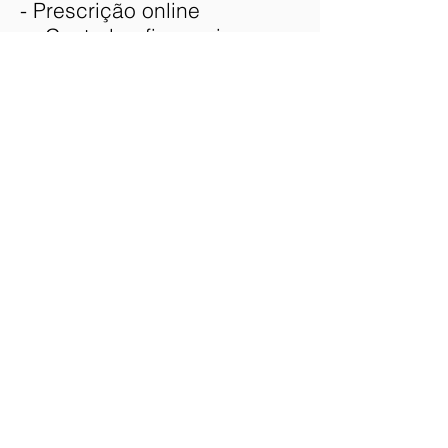
- Prescrição online
- Controle financeiro com
relatórios gerenciais
- Suporte personalizado
- Controle de produtividade
Mais informações sobre as
funcionalidades e serviços
Online Clinic?
João Paulo Noronha
joao.noronha@onlineclinic.c
om.br
55 11 982050474
(WhatsApp)
55 11 30907662 Ramal 7692