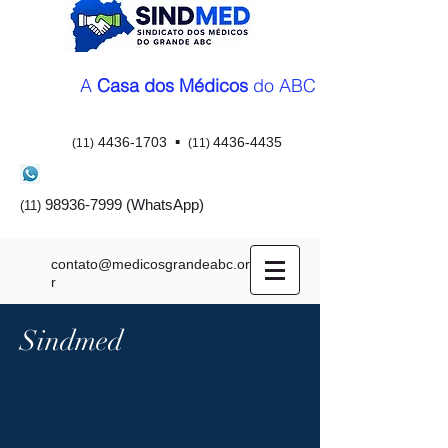
A
Casa dos Médicos
do ABC
▪
4436-1703
4436-4435
(11)
(11)
98936-7999
(WhatsApp)
(11)
contato@medicosgrandeabc.org.b
r
Sindmed